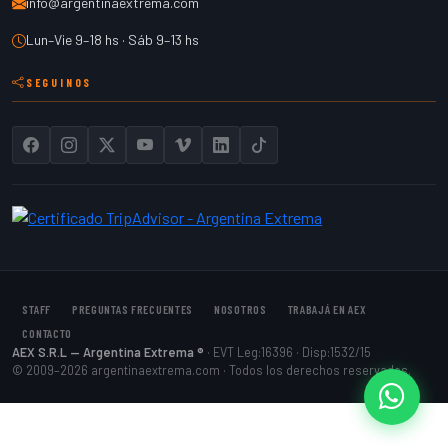
info@argentinaextrema.com
Lun–Vie 9–18 hs · Sáb 9–13 hs
SEGUINOS
STAFF
PREGUNTAS FRECUENTES
NOSOTROS
TRABAJÁ EN AEX
CONTACTO
AEX S.R.L — Argentina Extrema ®
· EVT Leg:16396 · Disp:1532/15
© 2009–2026 argentinaextrema.com · Todos los derechos reservados.
Cont