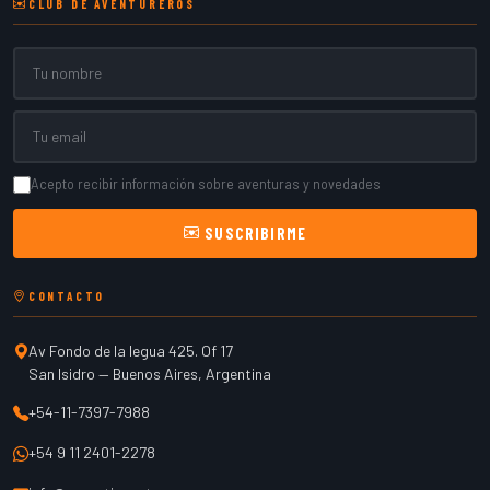
CLUB DE AVENTUREROS
Nombre
Email
Acepto recibir información sobre aventuras y novedades
SUSCRIBIRME
CONTACTO
Av Fondo de la legua 425. Of 17
San Isidro
—
Buenos Aires
,
Argentina
+54-11-7397-7988
+54 9 11 2401-2278