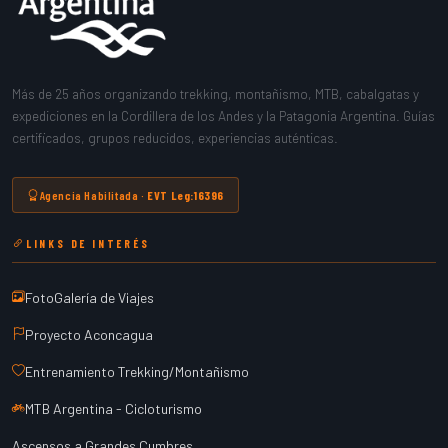
Más de 25 años organizando trekking, montañismo, MTB, cabalgatas y
expediciones en la Cordillera de los Andes y la Patagonia Argentina. Guías
certificados, grupos reducidos, experiencias auténticas.
Agencia Habilitada ·
EVT Leg:16396
LINKS DE INTERÉS
FotoGalería de Viajes
Proyecto Aconcagua
Entrenamiento Trekking/Montañismo
MTB Argentina - Cicloturismo
Ascensos a Grandes Cumbres