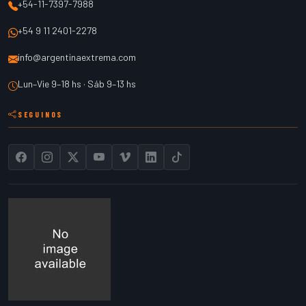
+54-11-7397-7988
+54 9 11 2401-2278
info@argentinaextrema.com
Lun–Vie 9–18 hs · Sáb 9–13 hs
SEGUINOS