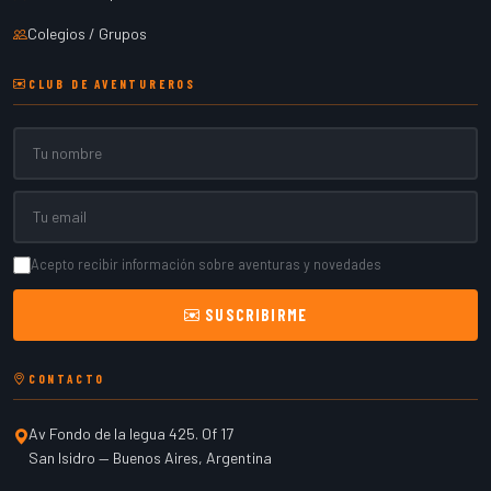
Colegios / Grupos
CLUB DE AVENTUREROS
Nombre
Email
Acepto recibir información sobre aventuras y novedades
SUSCRIBIRME
CONTACTO
Av Fondo de la legua 425. Of 17
San Isidro
—
Buenos Aires
,
Argentina