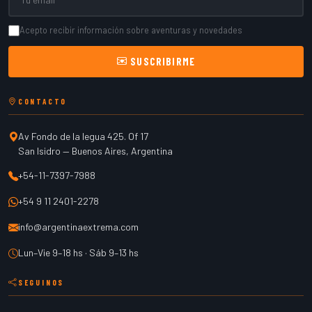
Acepto recibir información sobre aventuras y novedades
SUSCRIBIRME
CONTACTO
Av Fondo de la legua 425. Of 17
San Isidro
—
Buenos Aires
,
Argentina
+54-11-7397-7988
+54 9 11 2401-2278
info@argentinaextrema.com
Lun–Vie 9–18 hs · Sáb 9–13 hs
SEGUINOS