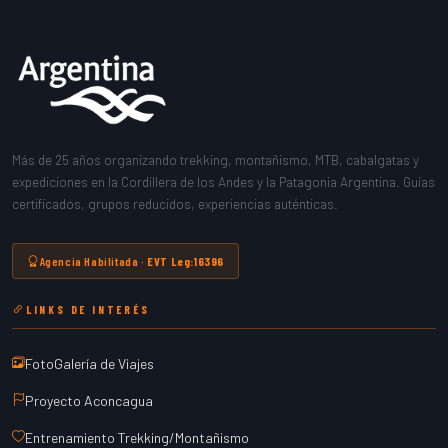
Más de 25 años organizando trekking, montañismo, MTB, cabalgatas y
expediciones en la Cordillera de los Andes y la Patagonia Argentina. Guías
certificados, grupos reducidos, experiencias auténticas.
Agencia Habilitada ·
EVT Leg:16396
LINKS DE INTERÉS
FotoGalería de Viajes
Proyecto Aconcagua
Entrenamiento Trekking/Montañismo