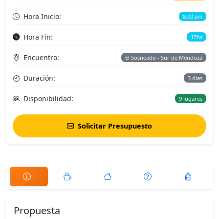
Hora Inicio:
8.00 am
Hora Fin:
17hs
Encuentro:
El Sosneado - Sur de Mendoza
Duración:
3 dias
Disponibilidad:
9 lugares
Solicitar Presupuesto
Propuesta