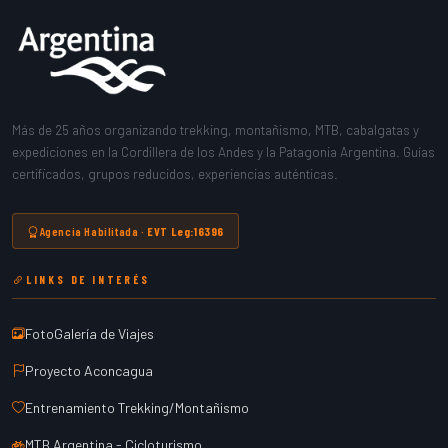
Más de 25 años organizando trekking, montañismo, MTB, cabalgatas y
expediciones en la Cordillera de los Andes y la Patagonia Argentina. Guías
certificados, grupos reducidos, experiencias auténticas.
Agencia Habilitada ·
EVT Leg:16396
LINKS DE INTERÉS
FotoGalería de Viajes
Proyecto Aconcagua
Entrenamiento Trekking/Montañismo
MTB Argentina - Cicloturismo