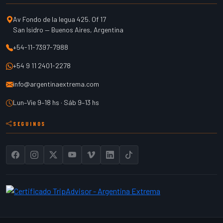
Av Fondo de la legua 425. Of 17
San Isidro
—
Buenos Aires
,
Argentina
+54-11-7397-7988
+54 9 11 2401-2278
info@argentinaextrema.com
Lun–Vie 9–18 hs · Sáb 9–13 hs
SEGUINOS