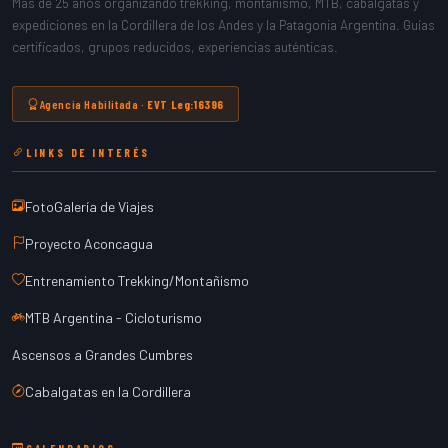
Más de 25 años organizando trekking, montañismo, MTB, cabalgatas y
expediciones en la Cordillera de los Andes y la Patagonia Argentina. Guías
certificados, grupos reducidos, experiencias auténticas.
Agencia Habilitada ·
EVT Leg:16396
LINKS DE INTERÉS
FotoGalería de Viajes
Proyecto Aconcagua
Entrenamiento Trekking/Montañismo
MTB Argentina - Cicloturismo
Ascensos a Grandes Cumbres
Cabalgatas en la Cordillera