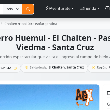
Aventurate
Tienda
 El Chalten #top10treksofargentina
rro Huemul - El Chalten - Pas
Viedma - Santa Cruz
orrido espectacular que visita el ingreso al campo de hielo 
El Chalten, Santa Cruz
Salida desde:
Región:
3-P3-A1