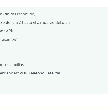
 (fin del recorrido).
o del dia 2 hasta el almuerzo del dia 5
por APN.
 y acampe).
eros auxilios.
gencias: VHF, Teléfono Satelital.