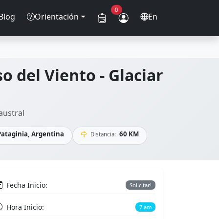
0
Blog
Orientación
En
o del Viento - Glaciar
austral
Pataginia, Argentina
60 KM
Distancia:
Fecha Inicio:
Solicitar!
Hora Inicio:
7 am