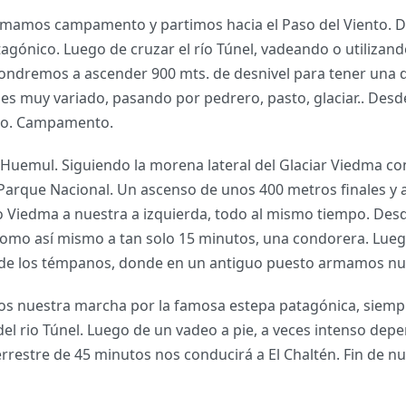
mamos campamento y partimos hacia el Paso del Viento. Dí
agónico. Luego de cruzar el río Túnel, vadeando o utilizando
pondremos a ascender 900 mts. de desnivel para tener una d
g es muy variado, pasando por pedrero, pasto, glaciar.. De
ento. Campamento.
Huemul. Siguiendo la morena lateral del Glaciar Viedma con
 Parque Nacional. Un ascenso de unos 400 metros finales y
o Viedma a nuestra a izquierda, todo al mismo tiempo. De
, como así mismo a tan solo 15 minutos, una condorera. L
ía de los témpanos, donde en un antiguo puesto armamos 
 nuestra marcha por la famosa estepa patagónica, siempr
 rio Túnel. Luego de un vadeo a pie, a veces intenso depe
rrestre de 45 minutos nos conducirá a El Chaltén. Fin de nu