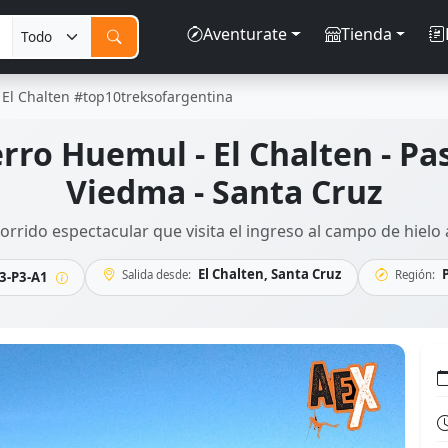
Aventurate
Tienda
 El Chalten #top10treksofargentina
rro Huemul - El Chalten - Pas
Viedma - Santa Cruz
orrido espectacular que visita el ingreso al campo de hielo 
El Chalten, Santa Cruz
Salida desde:
Región:
3-P3-A1