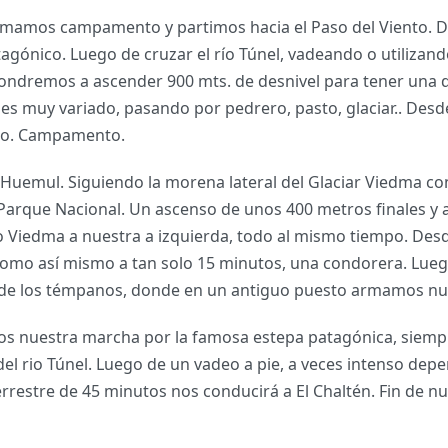
mamos campamento y partimos hacia el Paso del Viento. Dí
agónico. Luego de cruzar el río Túnel, vadeando o utilizando
pondremos a ascender 900 mts. de desnivel para tener una d
g es muy variado, pasando por pedrero, pasto, glaciar.. De
ento. Campamento.
Huemul. Siguiendo la morena lateral del Glaciar Viedma con
 Parque Nacional. Un ascenso de unos 400 metros finales y
o Viedma a nuestra a izquierda, todo al mismo tiempo. De
, como así mismo a tan solo 15 minutos, una condorera. L
ía de los témpanos, donde en un antiguo puesto armamos 
 nuestra marcha por la famosa estepa patagónica, siempr
 rio Túnel. Luego de un vadeo a pie, a veces intenso depe
rrestre de 45 minutos nos conducirá a El Chaltén. Fin de nu