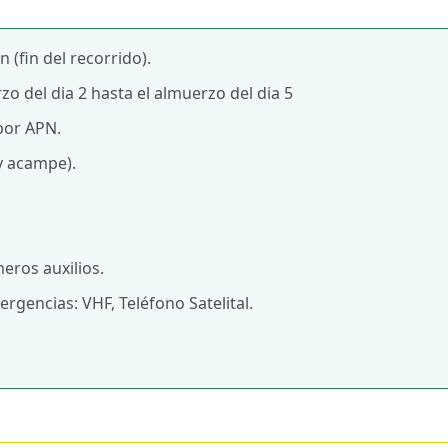
 (fin del recorrido).
o del dia 2 hasta el almuerzo del dia 5
por APN.
 y acampe).
eros auxilios.
gencias: VHF, Teléfono Satelital.