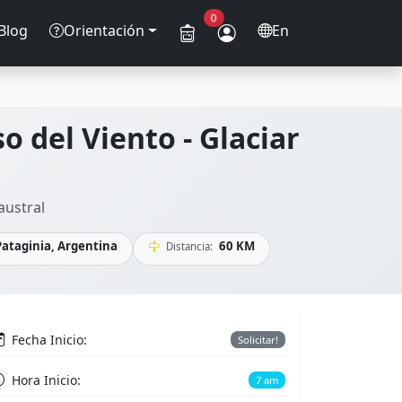
0
Blog
Orientación
En
o del Viento - Glaciar
austral
Pataginia, Argentina
60 KM
Distancia:
Fecha Inicio:
Solicitar!
Hora Inicio:
7 am