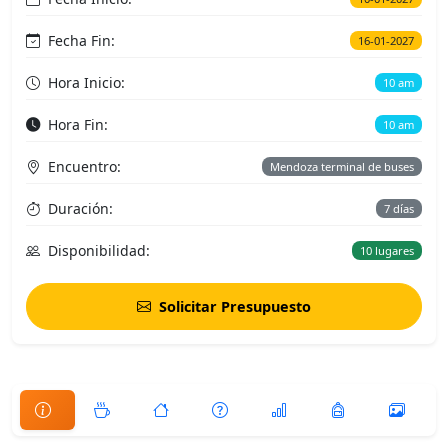
Fecha Fin:
16-01-2027
Hora Inicio:
10 am
Hora Fin:
10 am
Encuentro:
Mendoza terminal de buses
Duración:
7 días
Disponibilidad:
10 lugares
Solicitar Presupuesto