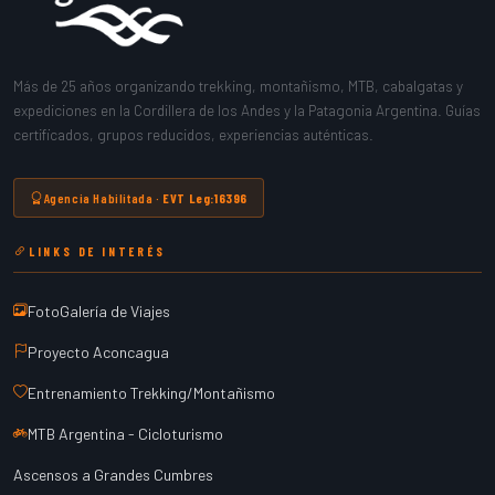
Más de 25 años organizando trekking, montañismo, MTB, cabalgatas y
expediciones en la Cordillera de los Andes y la Patagonia Argentina. Guías
certificados, grupos reducidos, experiencias auténticas.
Agencia Habilitada ·
EVT Leg:16396
LINKS DE INTERÉS
FotoGalería de Viajes
Proyecto Aconcagua
Entrenamiento Trekking/Montañismo
MTB Argentina - Cicloturismo
Ascensos a Grandes Cumbres