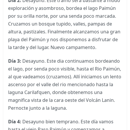
Día 2:
Desayuno. Este tramo será bastante a modo
exploración y asombroso, bordea el lago Paimún
por su orilla norte, por una senda poco marcada.
Cruzamos un bosque tupido, valles, pampas de
altura, pastizales. Finalmente alcanzamos una gran
playa del Paimún y nos disponemos a disfrutar de
la tarde y del lugar. Nuevo campamento.
Día 3:
Desayuno. Este dia continuamos bordeando
el lago, por senda poco visible, hasta el Rio Paimún,
al que vadeamos (cruzamos). Allí iniciamos un lento
ascenso por el valle del rio mencionado hasta la
laguna Carilafquen, donde obtenemos una
magnifica vista de la cara oeste del Volcán Lanin.
Pernocte junto a la laguna.
Día 4:
Desayuno bien temprano. Este día vamos
hasta el viejo Paso Paimún y comenzamos a