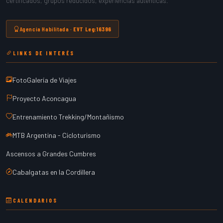
certificados, grupos reducidos, experiencias auténticas.
Agencia Habilitada ·
EVT Leg:16396
LINKS DE INTERÉS
FotoGalería de Viajes
Proyecto Aconcagua
Entrenamiento Trekking/Montañismo
MTB Argentina - Cicloturismo
Ascensos a Grandes Cumbres
Cabalgatas en la Cordillera
CALENDARIOS