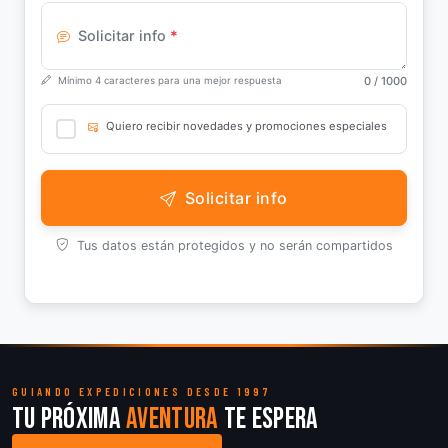
Solicitar info
*
0
/ 1000
Mínimo 4 caracteres para una mejor respuesta
Quiero recibir novedades y promociones especiales
Solicitar info
Tus datos están protegidos y no serán compartidos
GUIANDO EXPEDICIONES DESDE 1997
Tu próxima
aventura
te espera