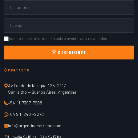
Nombre
Email
Acepto recibir información sobre aventuras y novedades
SUSCRIBIRME
CONTACTO
Av Fondo de la legua 425. Of 17
San Isidro
—
Buenos Aires
,
Argentina
+54-11-7397-7988
+54 9 11 2401-2278
info@argentinaextrema.com
Lun–Vie 9–18 hs · Sáb 9–13 hs