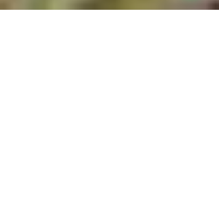
Tanto el yoga como
la escalada tienen
un objetivo, un fin;
el yoga despertar
el potencial
dormido(kundalini)
en cada ser
humano y la
escalada llegar a la cima, aunque no solo es la cumbre
en sí, sino el medio por el cual se llega a ella, es decir la
pared, y tanto en una como en otra actividad su
práctica constante y disciplinada lleva a uno a
encontrarse consigo mismo, y al llegar a este punto es
donde podemos tomar ambos sistemas como un