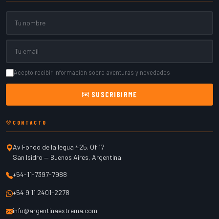
Nombre
Email
Acepto recibir información sobre aventuras y novedades
SUSCRIBIRME
CONTACTO
Av Fondo de la legua 425. Of 17
San Isidro
—
Buenos Aires
,
Argentina
+54-11-7397-7988
+54 9 11 2401-2278
info@argentinaextrema.com