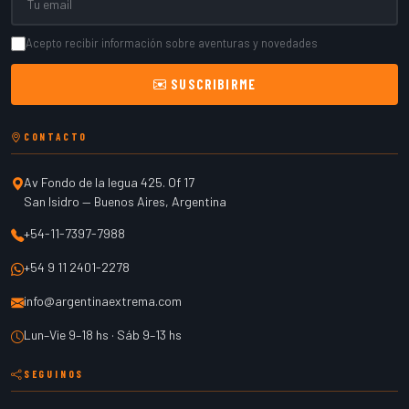
Acepto recibir información sobre aventuras y novedades
SUSCRIBIRME
CONTACTO
Av Fondo de la legua 425. Of 17
San Isidro
—
Buenos Aires
,
Argentina
+54-11-7397-7988
+54 9 11 2401-2278
info@argentinaextrema.com
Lun–Vie 9–18 hs · Sáb 9–13 hs
SEGUINOS