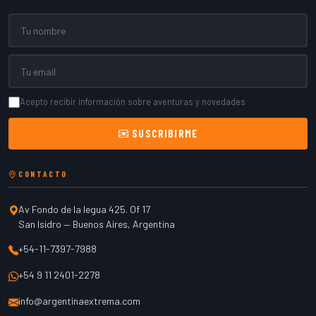
Nombre
Email
Acepto recibir información sobre aventuras y novedades
SUSCRIBIRME
CONTACTO
Av Fondo de la legua 425. Of 17
San Isidro
—
Buenos Aires
,
Argentina
+54-11-7397-7988
+54 9 11 2401-2278
info@argentinaextrema.com