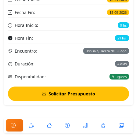
Fecha Fin:
15-09-2026
Hora Inicio:
9 hs
Hora Fin:
21 hs.
Encuentro:
Ushuaia, Tierra del Fuego
Duración:
4 días
Disponibilidad:
9 lugares
Solicitar Presupuesto