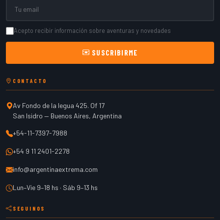
Email
Acepto recibir información sobre aventuras y novedades
SUSCRIBIRME
CONTACTO
Av Fondo de la legua 425. Of 17
San Isidro
—
Buenos Aires
,
Argentina
+54-11-7397-7988
+54 9 11 2401-2278
info@argentinaextrema.com
Lun–Vie 9–18 hs · Sáb 9–13 hs
SEGUINOS