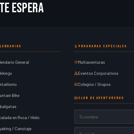
te espera
LENDARIOS
PROGRAMAS ESPECIALES
lendario General
Multiaventuras
ekkings
Eventos Corporativos
ntañismo
Colegios / Grupos
untain Bike
CLUB DE AVENTUREROS
balgatas
Nombre
calada en Roca / Hielo
yaking / Canotaje
Email