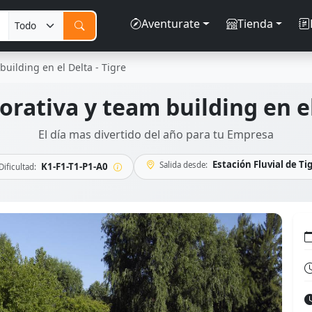
Aventurate
Tienda
building en el Delta - Tigre
rativa y team building en el
El día mas divertido del año para tu Empresa
Estación Fluvial de Ti
Salida desde:
K1-F1-T1-P1-A0
Dificultad: