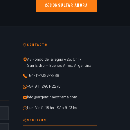
CONSULTAR AHORA
CONTACTO
Av Fondo de la legua 425. Of 17
San Isidro
—
Buenos Aires
,
Argentina
+54-11-7397-7988
+54 9 11 2401-2278
info@argentinaextrema.com
Lun–Vie 9–18 hs · Sáb 9–13 hs
SEGUINOS