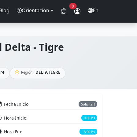
0
Blog
Orientación
En
 Delta - Tigre
gre
DELTA TIGRE
Región:
Fecha Inicio:
Solicitar!
Hora Inicio:
9.00 hs
Hora Fin:
18.00 hs