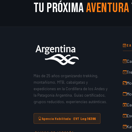
Tu próxima
aventura
CA
Ca
Tr
Más de 25 años organizando trekking,
montañismo, MTB, cabalgatas y
Mo
expediciones en la Cordillera de los Andes y
Mo
la Patagonia Argentina. Guías certificados,
grupos reducidos, experiencias auténticas.
Ca
Es
Agencia Habilitada ·
EVT Leg:16396
Ka