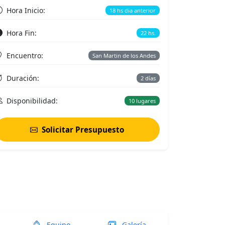
Hora Inicio:
18 hs dia anterior
Hora Fin:
22 hs.
Encuentro:
San Martin de los Andes
Duración:
2 días
Disponibilidad:
10 lugares
Solicitar Presupuesto
Equipo
Galería