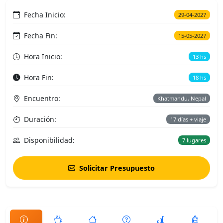
Fecha Inicio:
29-04-2027
Fecha Fin:
15-05-2027
Hora Inicio:
13 hs
Hora Fin:
18 hs
Encuentro:
Khatmandu, Nepal
Duración:
17 días + viaje
Disponibilidad:
7 lugares
Solicitar Presupuesto