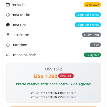
Fecha Fin:
17-07-2027
Hora Inicio:
Según cada aéreo
Hora Fin:
Según cada aéreo
Encuentro:
Cusco, Perú
Duración:
8 días
Disponibilidad:
15 lugares
US$ 1612
US$ 1290
20% OFF
Precio reserva anticipada hasta 07 de Agosto!
3 cuotas de
US$ 430
sin interés
6 cuotas de
US$ 215
sin interés