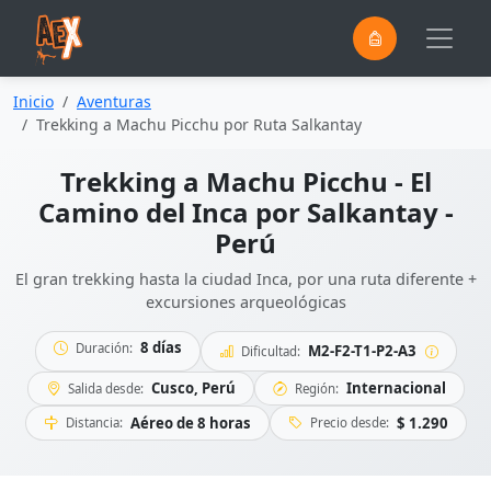
0
Saltar al contenido principal
Inicio
Aventuras
Trekking a Machu Picchu por Ruta Salkantay
Trekking a Machu Picchu - El
Camino del Inca por Salkantay -
Perú
El gran trekking hasta la ciudad Inca, por una ruta diferente +
excursiones arqueológicas
8 días
Duración:
M2-F2-T1-P2-A3
Dificultad:
Cusco, Perú
Internacional
Salida desde:
Región:
Aéreo de 8 horas
$ 1.290
Distancia:
Precio desde: