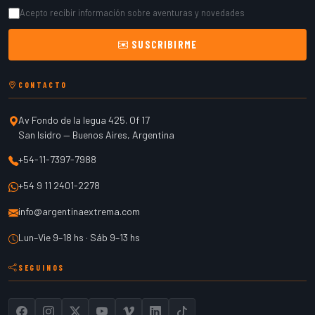
Acepto recibir información sobre aventuras y novedades
SUSCRIBIRME
CONTACTO
Av Fondo de la legua 425. Of 17
San Isidro
—
Buenos Aires
,
Argentina
+54-11-7397-7988
+54 9 11 2401-2278
info@argentinaextrema.com
Lun–Vie 9–18 hs · Sáb 9–13 hs
SEGUINOS