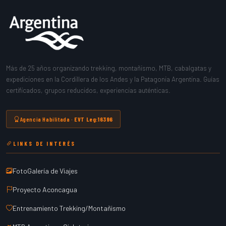
Más de 25 años organizando trekking, montañismo, MTB, cabalgatas y
expediciones en la Cordillera de los Andes y la Patagonia Argentina. Guías
certificados, grupos reducidos, experiencias auténticas.
Agencia Habilitada ·
EVT Leg:16396
LINKS DE INTERÉS
FotoGalería de Viajes
Proyecto Aconcagua
Entrenamiento Trekking/Montañismo