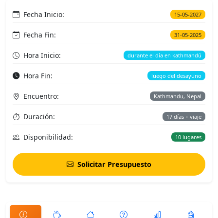
Fecha Inicio:
15-05-2027
Fecha Fin:
31-05-2025
Hora Inicio:
durante el día en kathmandú
Hora Fin:
luego del desayuno
Encuentro:
Kathmandu, Nepal
Duración:
17 días + viaje
Disponibilidad:
10 lugares
Solicitar Presupuesto