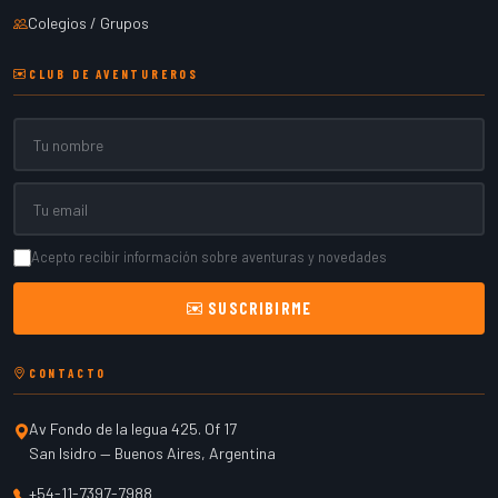
Colegios / Grupos
CLUB DE AVENTUREROS
Nombre
Email
Acepto recibir información sobre aventuras y novedades
SUSCRIBIRME
CONTACTO
Av Fondo de la legua 425. Of 17
San Isidro
—
Buenos Aires
,
Argentina
+54-11-7397-7988