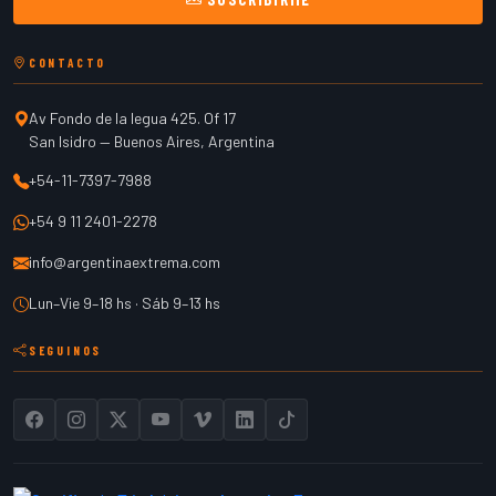
CONTACTO
Av Fondo de la legua 425. Of 17
San Isidro
—
Buenos Aires
,
Argentina
+54-11-7397-7988
+54 9 11 2401-2278
info@argentinaextrema.com
Lun–Vie 9–18 hs · Sáb 9–13 hs
SEGUINOS