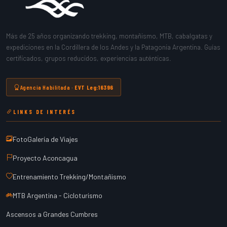
Más de 25 años organizando trekking, montañismo, MTB, cabalgatas y
expediciones en la Cordillera de los Andes y la Patagonia Argentina. Guías
certificados, grupos reducidos, experiencias auténticas.
Agencia Habilitada ·
EVT Leg:16396
LINKS DE INTERÉS
FotoGalería de Viajes
Proyecto Aconcagua
Entrenamiento Trekking/Montañismo
MTB Argentina - Cicloturismo
Ascensos a Grandes Cumbres