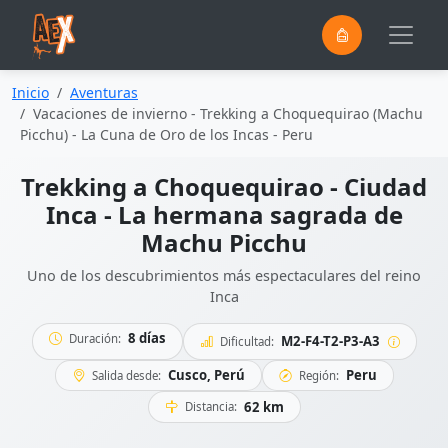
0
Saltar al contenido principal
Inicio
Aventuras
Vacaciones de invierno - Trekking a Choquequirao (Machu
Picchu) - La Cuna de Oro de los Incas - Peru
Trekking a Choquequirao - Ciudad
Inca - La hermana sagrada de
Machu Picchu
Uno de los descubrimientos más espectaculares del reino
Inca
8 días
Duración:
M2-F4-T2-P3-A3
Dificultad:
Cusco, Perú
Peru
Salida desde:
Región:
62 km
Distancia: