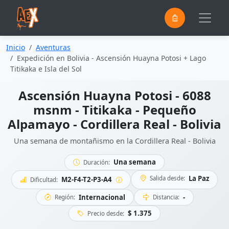
0
Saltar al contenido principal
Inicio
Aventuras
Expedición en Bolivia - Ascensión Huayna Potosi + Lago
Titikaka e Isla del Sol
Ascensión Huayna Potosi - 6088
msnm - Titikaka - Pequeño
Alpamayo - Cordillera Real - Bolivia
Una semana de montañismo en la Cordillera Real - Bolivia
Una semana
Duración:
La Paz
Salida desde:
M2-F4-T2-P3-A4
Dificultad:
Internacional
-
Región:
Distancia:
$ 1.375
Precio desde: