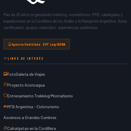
Más de 25 años organizando trekking, montañismo, MTB, cabalgatas y
expediciones en la Cordillera de los Andes y la Patagonia Argentina. Guías
certificados, grupos reducidos, experiencias auténticas.
Agencia Habilitada ·
EVT Leg:16396
LINKS DE INTERÉS
FotoGalería de Viajes
Proyecto Aconcagua
Entrenamiento Trekking/Montañismo
MTB Argentina - Cicloturismo
Ascensos a Grandes Cumbres
Cabalgatas en la Cordillera