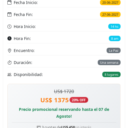
Fecha Inicio:
20-06-2027
Fecha Fin:
27-06-2027
Hora Inicio:
14 hs
Hora Fin:
8 am
Encuentro:
La Paz
Duración:
Una semana
Disponibilidad:
8 lugares
US$ 1720
US$ 1375
20% OFF
Precio promocional reservando hasta el 07 de
Agosto!
3 cuotas de
US$ 458
sin interés