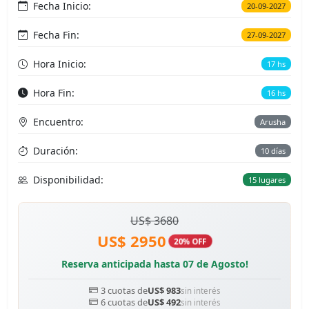
Fecha Inicio:
20-09-2027
Fecha Fin:
27-09-2027
Hora Inicio:
17 hs
Hora Fin:
16 hs
Encuentro:
Arusha
Duración:
10 días
Disponibilidad:
15 lugares
US$ 3680
US$ 2950
20% OFF
Reserva anticipada hasta 07 de Agosto!
3 cuotas de
US$ 983
sin interés
6 cuotas de
US$ 492
sin interés