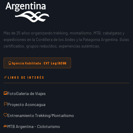
Más de 25 años organizando trekking, montañismo, MTB, cabalgatas y
expediciones en la Cordillera de los Andes y la Patagonia Argentina. Guías
certificados, grupos reducidos, experiencias auténticas.
Agencia Habilitada ·
EVT Leg:16396
LINKS DE INTERÉS
FotoGalería de Viajes
Proyecto Aconcagua
Entrenamiento Trekking/Montañismo
MTB Argentina - Cicloturismo