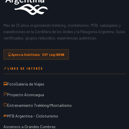
Más de 25 años organizando trekking, montañismo, MTB, cabalgatas y
expediciones en la Cordillera de los Andes y la Patagonia Argentina. Guías
certificados, grupos reducidos, experiencias auténticas.
Agencia Habilitada ·
EVT Leg:16396
LINKS DE INTERÉS
FotoGalería de Viajes
Proyecto Aconcagua
Entrenamiento Trekking/Montañismo
MTB Argentina - Cicloturismo
Ascensos a Grandes Cumbres