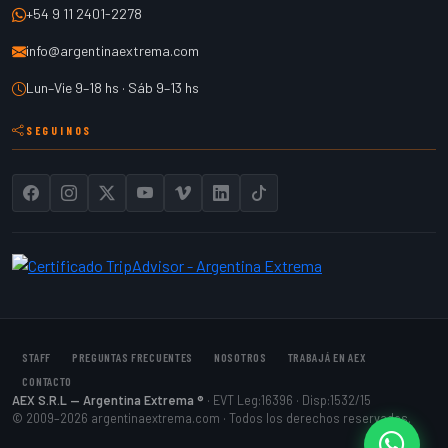
+54 9 11 2401-2278
info@argentinaextrema.com
Lun–Vie 9–18 hs · Sáb 9–13 hs
SEGUINOS
STAFF
PREGUNTAS FRECUENTES
NOSOTROS
TRABAJÁ EN AEX
CONTACTO
AEX S.R.L — Argentina Extrema ®
· EVT Leg:16396 · Disp:1532/15
© 2009–2026 argentinaextrema.com · Todos los derechos reservados.