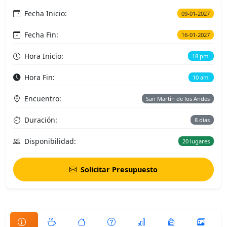
Fecha Inicio:
09-01-2027
Fecha Fin:
16-01-2027
Hora Inicio:
18 pm.
Hora Fin:
10 am.
Encuentro:
San Martín de los Andes
Duración:
8 días
Disponibilidad:
20 lugares
Solicitar Presupuesto