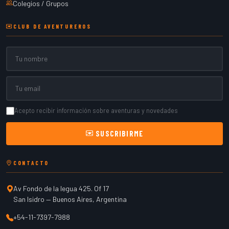
Colegios / Grupos
CLUB DE AVENTUREROS
Nombre
Email
Acepto recibir información sobre aventuras y novedades
SUSCRIBIRME
CONTACTO
Av Fondo de la legua 425. Of 17
San Isidro
—
Buenos Aires
,
Argentina
+54-11-7397-7988