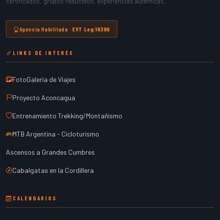
certificados, grupos reducidos, experiencias auténticas.
Agencia Habilitada ·
EVT Leg:16396
LINKS DE INTERÉS
FotoGalería de Viajes
Proyecto Aconcagua
Entrenamiento Trekking/Montañismo
MTB Argentina - Cicloturismo
Ascensos a Grandes Cumbres
Cabalgatas en la Cordillera
CALENDARIOS