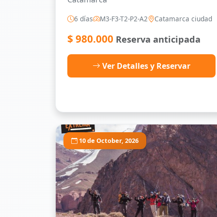
6 días
M3-F3-T2-P2-A2
Catamarca ciudad
$
980.000
Reserva anticipada
Ver Detalles y Reservar
10 de October, 2026