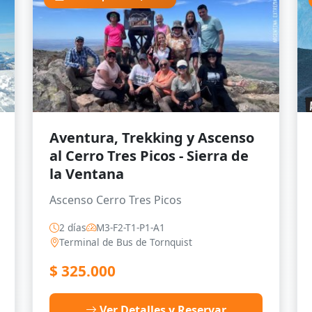
Aventura, Trekking y Ascenso
al Cerro Tres Picos - Sierra de
la Ventana
Ascenso Cerro Tres Picos
2 días
M3-F2-T1-P1-A1
Terminal de Bus de Tornquist
$
325.000
Ver Detalles y Reservar