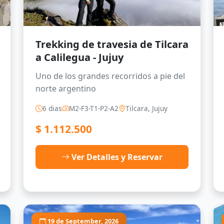
Trekking de travesia de Tilcara
a Calilegua - Jujuy
Uno de los grandes recorridos a pie del
norte argentino
6 dias
M2-F3-T1-P2-A2
Tilcara, Jujuy
$
1.112.500
Ver Detalles y Reservar
19 de September, 2026