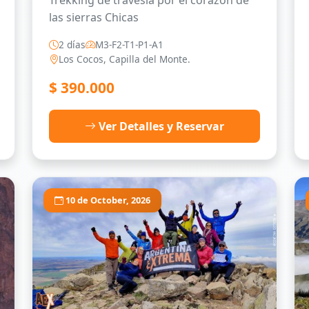
Trekking de travesía por el corazón de
las sierras Chicas
2 días
M3-F2-T1-P1-A1
Los Cocos, Capilla del Monte.
$
390.000
Ver Detalles y Reservar
10 de October, 2026