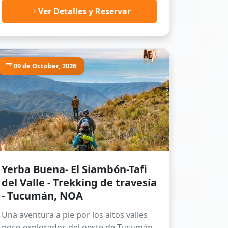
Ver Detalles y Reservar
09 de October, 2026
Yerba Buena- El Siambón-Tafi
del Valle - Trekking de travesía
- Tucumán, NOA
Una aventura a pie por los altos valles
poco explorados del oeste de Tucumán