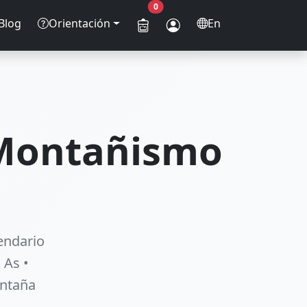
0
Blog
Orientación
En
 Montañismo
endario
 As •
ontaña