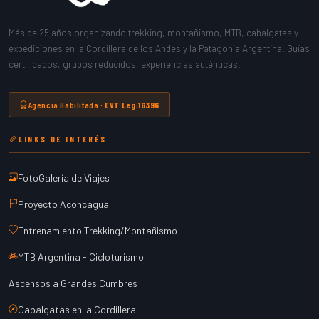
Más de 25 años organizando trekking, montañismo, MTB, cabalgatas y
expediciones en la Cordillera de los Andes y la Patagonia Argentina. Guías
certificados, grupos reducidos, experiencias auténticas.
Agencia Habilitada ·
EVT Leg:16396
LINKS DE INTERÉS
FotoGalería de Viajes
Proyecto Aconcagua
Entrenamiento Trekking/Montañismo
MTB Argentina - Cicloturismo
Ascensos a Grandes Cumbres
Cabalgatas en la Cordillera