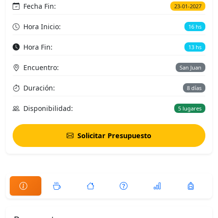
Fecha Fin:
23-01-2027
Hora Inicio:
16 hs
Hora Fin:
13 hs
Encuentro:
San Juan
Duración:
8 días
Disponibilidad:
5 lugares
Solicitar Presupuesto