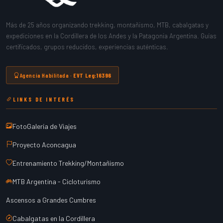
Más de 25 años organizando trekking, montañismo, MTB, cabalgatas y
expediciones en la Cordillera de los Andes y la Patagonia Argentina. Guías
certificados, grupos reducidos, experiencias auténticas.
Agencia Habilitada ·
EVT Leg:16396
LINKS DE INTERÉS
FotoGalería de Viajes
Proyecto Aconcagua
Entrenamiento Trekking/Montañismo
MTB Argentina - Cicloturismo
Ascensos a Grandes Cumbres
Cabalgatas en la Cordillera