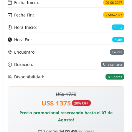
Fecha Inicio:
20-06-2027
Fecha Fin:
27-06-2027
Hora Inicio:
14 hs
Hora Fin:
8 am
Encuentro:
La Paz
Duración:
Una semana
Disponibilidad:
8 lugares
US$ 1720
US$ 1375
20% OFF
Precio promocional reservando hasta el 07 de
Agosto!
3 cuotas de
US$ 458
sin interés