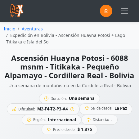
0
Saltar al contenido principal
Inicio
Aventuras
Expedición en Bolivia - Ascensión Huayna Potosi + Lago
Titikaka e Isla del Sol
Ascensión Huayna Potosi - 6088
msnm - Titikaka - Pequeño
Alpamayo - Cordillera Real - Bolivia
Una semana de montañismo en la Cordillera Real - Bolivia
Una semana
Duración:
La Paz
Salida desde:
M2-F4-T2-P3-A4
Dificultad:
Internacional
-
Región:
Distancia:
$ 1.375
Precio desde: