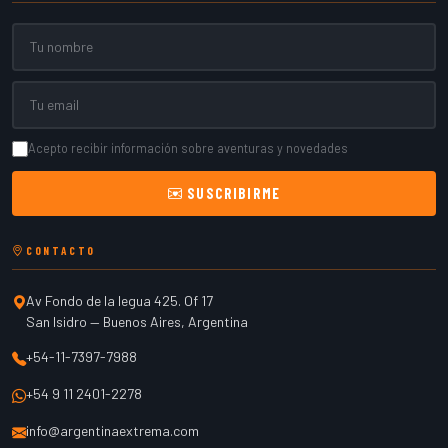
Nombre
Email
Acepto recibir información sobre aventuras y novedades
SUSCRIBIRME
CONTACTO
Av Fondo de la legua 425. Of 17
San Isidro
—
Buenos Aires
,
Argentina
+54-11-7397-7988
+54 9 11 2401-2278
info@argentinaextrema.com