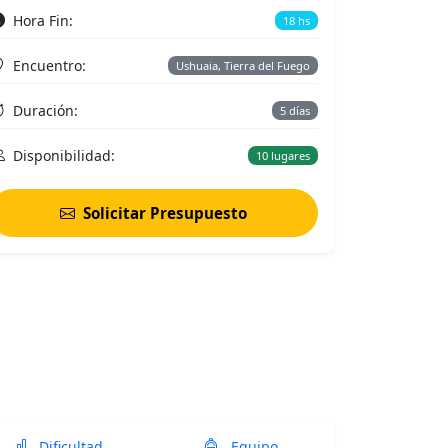
Hora Fin:
18 hs
Encuentro:
Ushuaia, Tierra del Fuego
Duración:
5 días
Disponibilidad:
10 lugares
Solicitar Presupuesto
Dificultad
Equipo