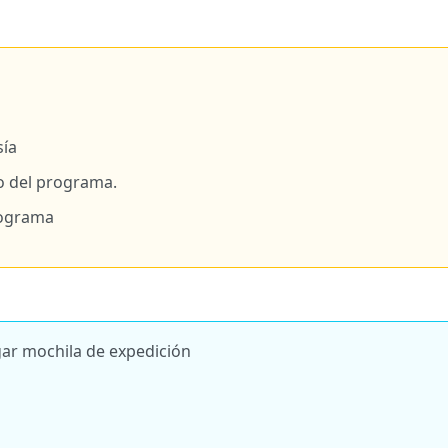
sía
 del programa.
rograma
rgar mochila de expedición