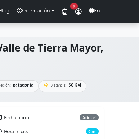
0
Blog
Orientación
En
Valle de Tierra Mayor,
patagonia
60 KM
egión:
Distancia:
Fecha Inicio:
Solicitar!
Hora Inicio:
9 am