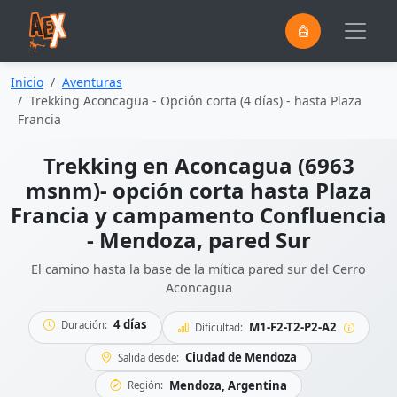
0
Saltar al contenido principal
Inicio
Aventuras
Trekking Aconcagua - Opción corta (4 días) - hasta Plaza
Francia
Trekking en Aconcagua (6963
msnm)- opción corta hasta Plaza
Francia y campamento Confluencia
- Mendoza, pared Sur
El camino hasta la base de la mítica pared sur del Cerro
Aconcagua
4 días
Duración:
M1-F2-T2-P2-A2
Dificultad:
Ciudad de Mendoza
Salida desde:
Mendoza, Argentina
Región: