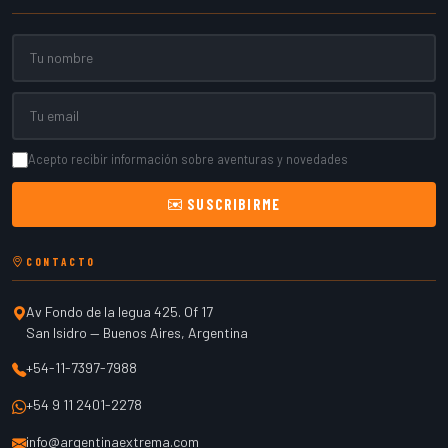
Nombre
Email
Acepto recibir información sobre aventuras y novedades
SUSCRIBIRME
CONTACTO
Av Fondo de la legua 425. Of 17
San Isidro
—
Buenos Aires
,
Argentina
+54-11-7397-7988
+54 9 11 2401-2278
info@argentinaextrema.com