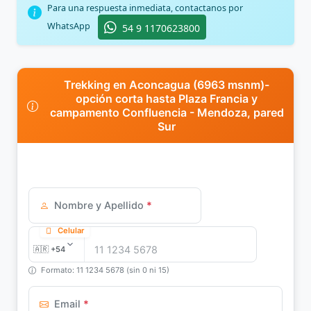
Para una respuesta inmediata, contactanos por
WhatsApp
54 9 1170623800
Trekking en Aconcagua (6963 msnm)-
opción corta hasta Plaza Francia y
campamento Confluencia - Mendoza, pared
Sur
Nombre y Apellido
*
Celular
Formato: 11 1234 5678 (sin 0 ni 15)
Email
*