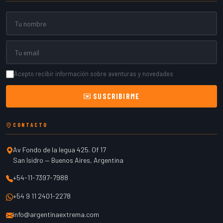
Nombre
Email
Acepto recibir información sobre aventuras y novedades
SUSCRIBIRME
CONTACTO
Av Fondo de la legua 425. Of 17
San Isidro
—
Buenos Aires
,
Argentina
+54-11-7397-7988
+54 9 11 2401-2278
info@argentinaextrema.com