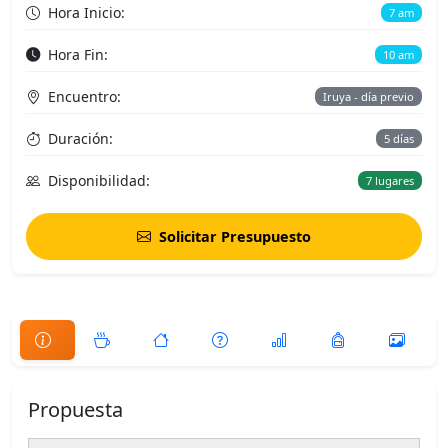
Hora Inicio:
7 am
Hora Fin:
10 am
Encuentro:
Iruya - día previo
Duración:
5 días
Disponibilidad:
7 lugares
Solicitar Presupuesto
Propuesta