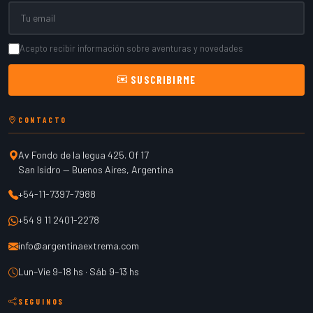
Email
Acepto recibir información sobre aventuras y novedades
SUSCRIBIRME
CONTACTO
Av Fondo de la legua 425. Of 17
San Isidro
—
Buenos Aires
,
Argentina
+54-11-7397-7988
+54 9 11 2401-2278
info@argentinaextrema.com
Lun–Vie 9–18 hs · Sáb 9–13 hs
SEGUINOS