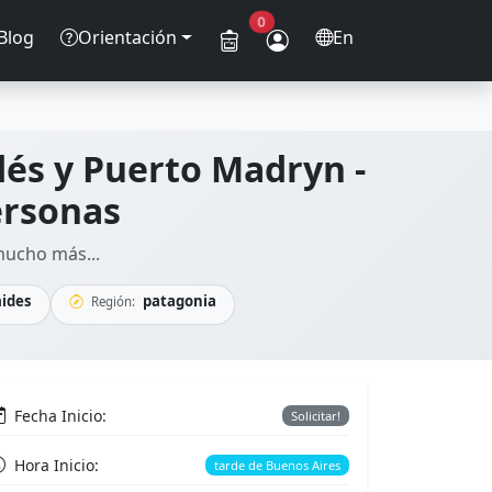
0
Blog
Orientación
En
ldés y Puerto Madryn -
ersonas
mucho más...
mides
patagonia
Región:
Fecha Inicio:
Solicitar!
Hora Inicio:
tarde de Buenos Aires