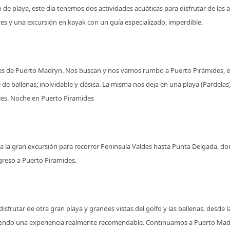
 playa, este dia tenemos dos actividades acuáticas para disfrutar de las agu
es y una excursión en kayak con un guía especializado, imperdible.
s de Puerto Madryn. Nos buscan y nos vamos rumbo a Puerto Pirámides, en 
 de ballenas; inolvidable y clásica. La misma nos deja en una playa (Pardel
bles. Noche en Puerto Piramides
la gran excursión para recorrer Peninsula Valdes hasta Punta Delgada, don
egreso a Puerto Piramides.
disfrutar de otra gran playa y grandes vistas del golfo y las ballenas, des
a siendo una experiencia realmente recomendable. Continuamos a Puerto Ma