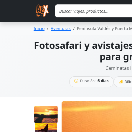
Saltar al contenido principal
Inicio
Aventuras
Península Valdés y Puerto
Fotosafari y avistaje
para g
Caminatas i
6 días
Duración:
Dific