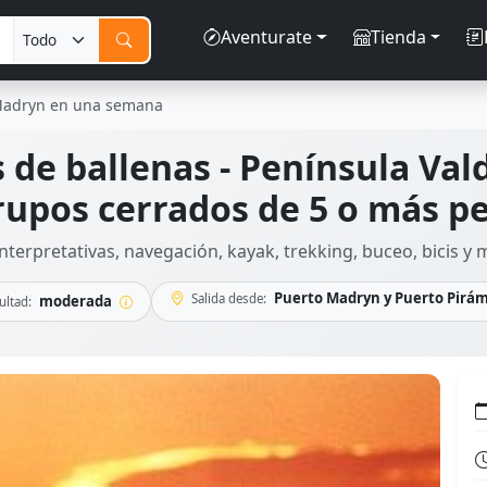
Aventurate
Tienda
 Madryn en una semana
s de ballenas - Península Va
rupos cerrados de 5 o más p
nterpretativas, navegación, kayak, trekking, buceo, bicis y 
Puerto Madryn y Puerto Pirá
Salida desde:
moderada
ultad: