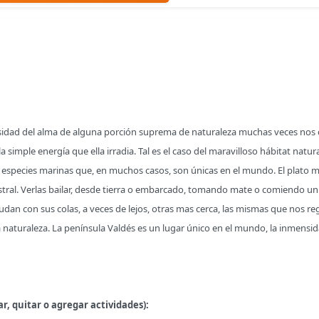
dad del alma de alguna porción suprema de naturaleza muchas veces nos 
imple energía que ella irradia. Tal es el caso del maravilloso hábitat natu
 especies marinas que, en muchos casos, son únicas en el mundo. El plato 
tral. Verlas bailar, desde tierra o embarcado, tomando mate o comiendo un c
saludan con sus colas, a veces de lejos, otras mas cerca, las mismas que nos
e la naturaleza. La península Valdés es un lugar único en el mundo, la inmensi
r, quitar o agregar actividades):