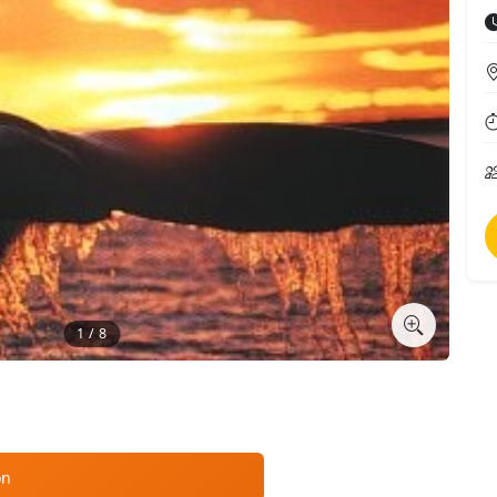
1 / 8
ón