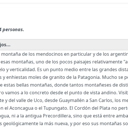
4 personas.
os...
lta montaña de los mendocinos en particular y de los argenti
sas montañas, uno de los pocos paisajes relativamente "a
o y verticalidad. Es un punto medio entre las grandes dista
 y enhiestas moles de granito de la Patagonia. Mucho se po
re estas bellas montañas, donde tantos montañeses de dis
ro vamos a lo concreto desde el punto de vista andino. Vis
te y del valle de Uco, desde Guaymallén a San Carlos, los 
l Aconcagua o el Tupungato. El Cordón del Plata no pertene
agua, ni a la antigua Precordillera, sino que está entre amba
 Es geológicamente la más nueva, y por eso sus montañas so