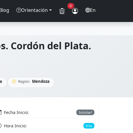
0
Blog
Orientación
En
os. Cordón del Plata.
a
Mendoza
Región:
Fecha Inicio:
Solicitar!
Hora Inicio:
9 hs