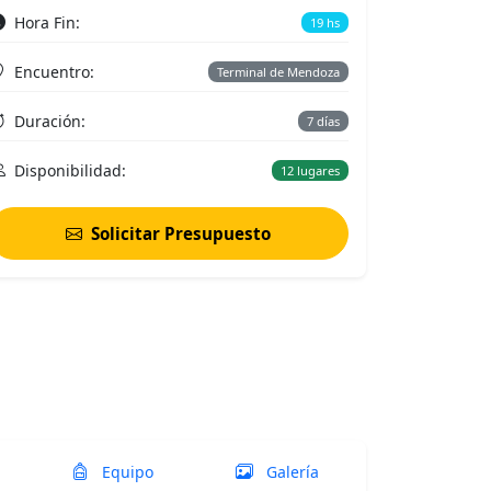
Hora Fin:
19 hs
Encuentro:
Terminal de Mendoza
Duración:
7 días
Disponibilidad:
12 lugares
Solicitar Presupuesto
Equipo
Galería