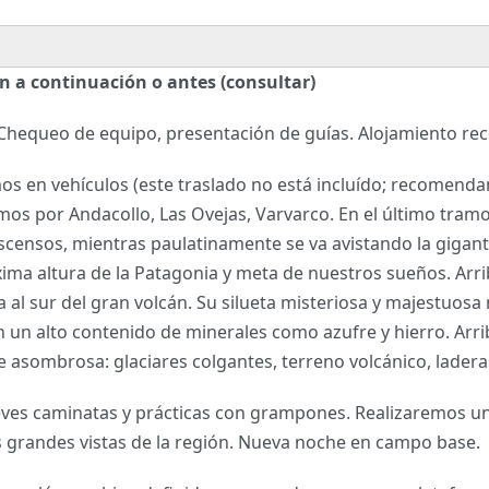
 a continuación o antes (consultar)
 Chequeo de equipo, presentación de guías. Alojamiento re
s en vehículos (este traslado no está incluído; recomendam
os por Andacollo, Las Ovejas, Varvarco. En el último tramo 
scensos, mientras paulatinamente se va avistando la gigante
ma altura de la Patagonia y meta de nuestros sueños. Arribo
a al sur del gran volcán. Su silueta misteriosa y majestuosa
un alto contenido de minerales como azufre y hierro. Arri
te asombrosa: glaciares colgantes, terreno volcánico, lader
ves caminatas y prácticas con grampones. Realizaremos un 
 grandes vistas de la región. Nueva noche en campo base.