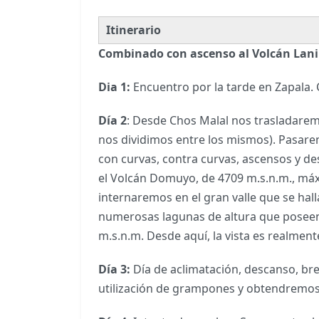
Itinerario
Combinado con ascenso al Volcán Lanin
Dia 1:
Encuentro por la tarde en Zapala.
Día 2
: Desde Chos Malal nos trasladaremo
nos dividimos entre los mismos). Pasarem
con curvas, contra curvas, ascensos y de
el Volcán Domuyo, de 4709 m.s.n.m., máxi
internaremos en el gran valle que se hall
numerosas lagunas de altura que poseen 
m.s.n.m. Desde aquí, la vista es realmen
Día 3:
Día de aclimatación, descanso, bre
utilización de grampones y obtendremos