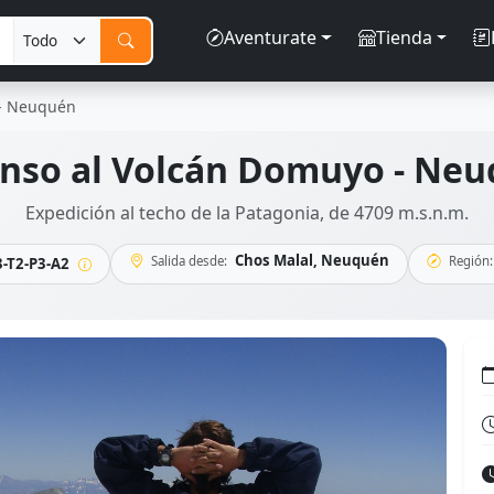
Aventurate
Tienda
 - Neuquén
nso al Volcán Domuyo - Ne
Expedición al techo de la Patagonia, de 4709 m.s.n.m.
Chos Malal, Neuquén
Salida desde:
Región:
-T2-P3-A2