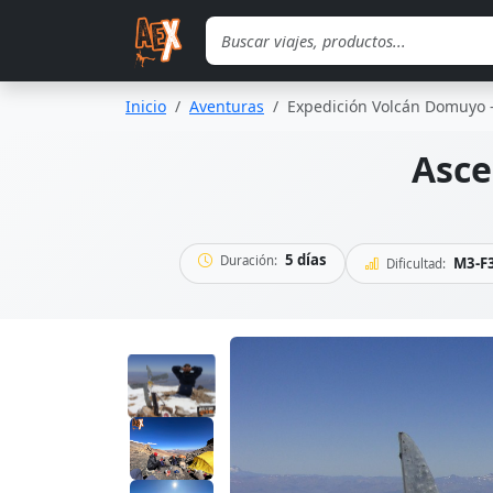
Saltar al contenido principal
Inicio
Aventuras
Expedición Volcán Domuyo
Asce
5 días
Duración:
M3-F3
Dificultad: