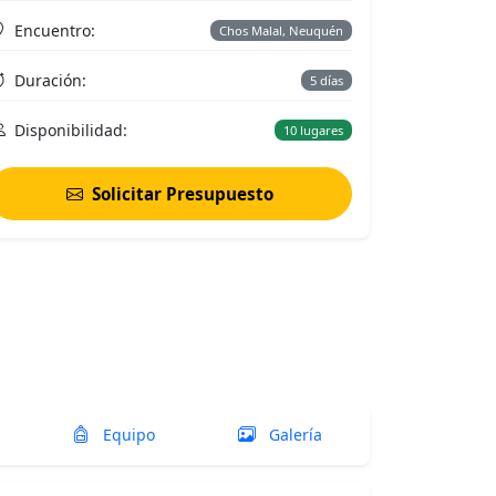
Encuentro:
Chos Malal, Neuquén
Duración:
5 días
Disponibilidad:
10 lugares
Solicitar Presupuesto
Equipo
Galería