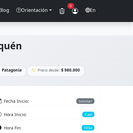
0
Blog
Orientación
En
uquén
Patagonia
$ 980.000
Precio desde:
Fecha Inicio:
Solicitar!
Hora Inicio:
7 am
Hora Fin:
19 hs