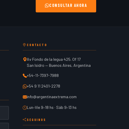
CONSULTAR AHORA
CONTACTO
Av Fondo de la legua 425. Of 17
San Isidro
—
Buenos Aires
,
Argentina
+54-11-7397-7988
+54 9 11 2401-2278
info@argentinaextrema.com
Lun–Vie 9–18 hs · Sáb 9–13 hs
SEGUINOS