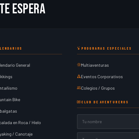
te espera
LENDARIOS
PROGRAMAS ESPECIALES
lendario General
Multiaventuras
ekkings
Eventos Corporativos
ntañismo
Colegios / Grupos
untain Bike
CLUB DE AVENTUREROS
balgatas
Nombre
calada en Roca / Hielo
yaking / Canotaje
Email