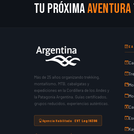
Tu próxima
aventura
CA
Ca
Tr
Más de 25 años organizando trekking,
montañismo, MTB, cabalgatas y
Mo
expediciones en la Cordillera de los Andes y
Mo
la Patagonia Argentina. Guías certificados,
grupos reducidos, experiencias auténticas.
Ca
Es
Agencia Habilitada ·
EVT Leg:16396
Ka