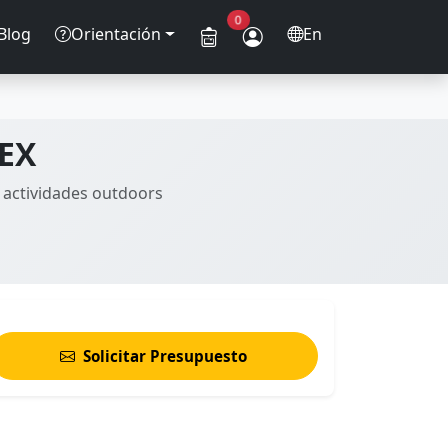
0
Blog
Orientación
En
AEX
 actividades outdoors
Solicitar Presupuesto