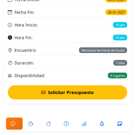
Fecha Fin:
30-01-2027
Hora Inicio:
10 am
Hora Fin:
10 am
Encuentro:
Mendoza terminal de buses
Duración:
7 días
Disponibilidad:
6 lugares
Solicitar Presupuesto