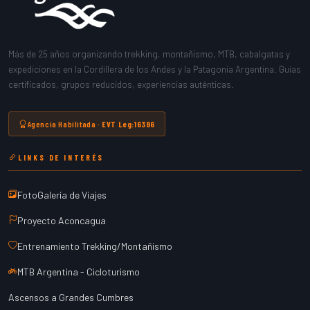
Más de 25 años organizando trekking, montañismo, MTB, cabalgatas y
expediciones en la Cordillera de los Andes y la Patagonia Argentina. Guías
certificados, grupos reducidos, experiencias auténticas.
Agencia Habilitada ·
EVT Leg:16396
LINKS DE INTERÉS
FotoGalería de Viajes
Proyecto Aconcagua
Entrenamiento Trekking/Montañismo
MTB Argentina - Cicloturismo
Ascensos a Grandes Cumbres