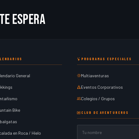
te espera
LENDARIOS
PROGRAMAS ESPECIALES
lendario General
Multiaventuras
ekkings
Eventos Corporativos
ntañismo
Colegios / Grupos
untain Bike
CLUB DE AVENTUREROS
balgatas
Nombre
calada en Roca / Hielo