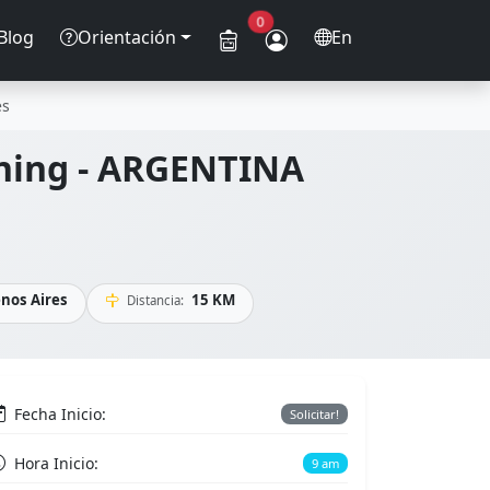
0
Blog
Orientación
En
es
nning - ARGENTINA
nos Aires
15 KM
Distancia:
Fecha Inicio:
Solicitar!
Hora Inicio:
9 am