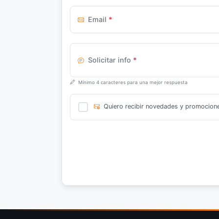
Email
*
Solicitar info
*
Mínimo 4 caracteres para una mejor respuesta
Quiero recibir novedades y promocion