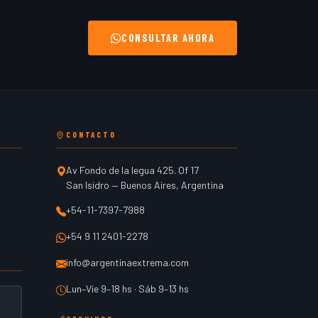
CONSULTAR AHORA
CONTACTO
Av Fondo de la legua 425. Of 17
San Isidro
—
Buenos Aires
,
Argentina
+54-11-7397-7988
+54 9 11 2401-2278
info@argentinaextrema.com
Lun–Vie 9–18 hs · Sáb 9–13 hs