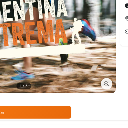
1 / 6
ión