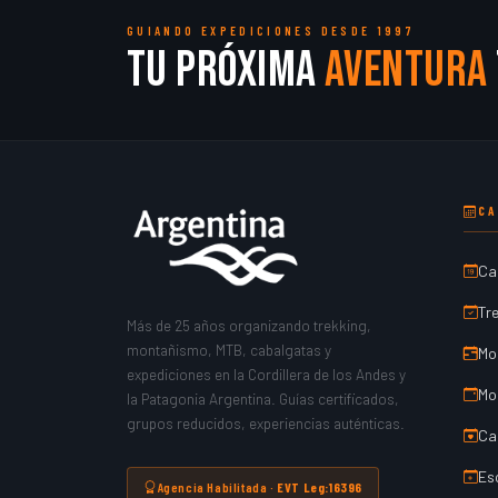
GUIANDO EXPEDICIONES DESDE 1997
Tu próxima
aventura
CA
Ca
Tr
Más de 25 años organizando trekking,
montañismo, MTB, cabalgatas y
Mo
expediciones en la Cordillera de los Andes y
Mo
la Patagonia Argentina. Guías certificados,
grupos reducidos, experiencias auténticas.
Ca
Es
Agencia Habilitada ·
EVT Leg:16396