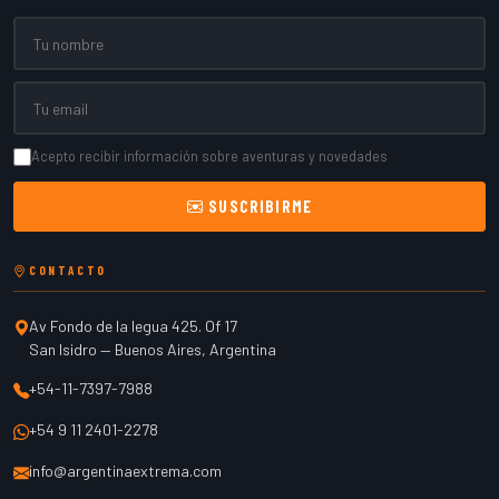
Nombre
Email
Acepto recibir información sobre aventuras y novedades
SUSCRIBIRME
CONTACTO
Av Fondo de la legua 425. Of 17
San Isidro
—
Buenos Aires
,
Argentina
+54-11-7397-7988
+54 9 11 2401-2278
info@argentinaextrema.com