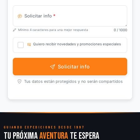
Solicitar info
*
0
/ 1000
Mínimo 4 caracteres para una mejor respuesta
Quiero recibir novedades y promociones especiales
Solicitar info
Tus datos están protegidos y no serán compartidos
GUIANDO EXPEDICIONES DESDE 1997
Tu próxima
aventura
te espera