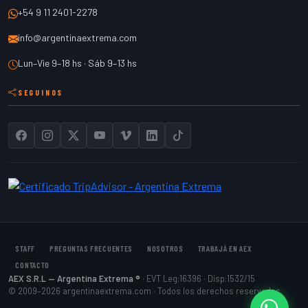
+54 9 11 2401-2278
info@argentinaextrema.com
Lun–Vie 9–18 hs · Sáb 9–13 hs
SEGUINOS
STAFF
PREGUNTAS FRECUENTES
NOSOTROS
TRABAJÁ EN AEX
CONTACTO
AEX S.R.L — Argentina Extrema ®
· EVT Leg:16396 · Disp:1532/15
© 2009–2026 argentinaextrema.com · Todos los derechos reservados.