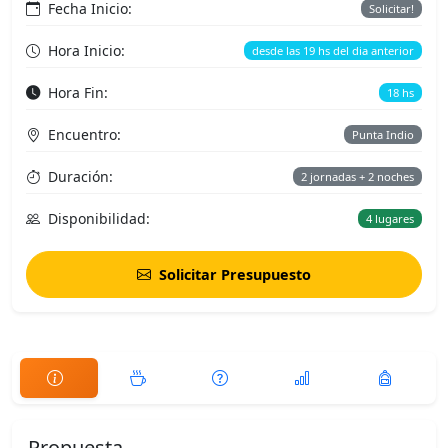
Fecha Inicio:
Solicitar!
Hora Inicio:
desde las 19 hs del dia anterior
Hora Fin:
18 hs
Encuentro:
Punta Indio
Duración:
2 jornadas + 2 noches
Disponibilidad:
4 lugares
Solicitar Presupuesto
Propuesta