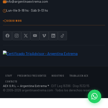
info@argentinaextrema.com
Lun–Vie 9–18 hs · Sáb 9–13 hs
SEGUINOS
STAFF
PREGUNTAS FRECUENTES
NOSOTROS
TRABAJÁ EN AEX
CONTACTO
AEX S.R.L — Argentina Extrema ®
· EVT Leg:16396 · Disp:1532/15
© 2009–2026 argentinaextrema.com · Todos los derechos reservados.
Cont