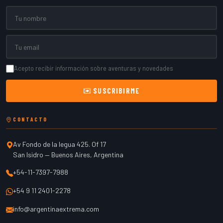
Nombre
Email
Acepto recibir información sobre aventuras y novedades
SUSCRIBIRME
CONTACTO
Av Fondo de la legua 425. Of 17
San Isidro
—
Buenos Aires
,
Argentina
+54-11-7397-7988
+54 9 11 2401-2278
info@argentinaextrema.com