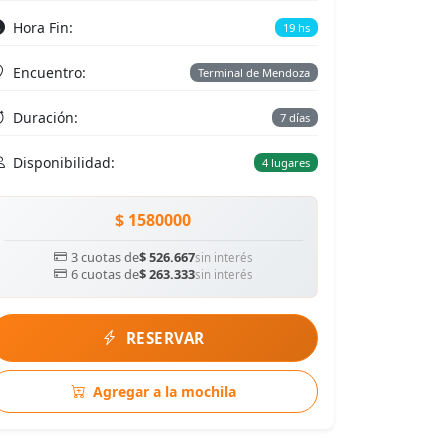
Hora Fin:
19 hs
Encuentro:
Terminal de Mendoza
Duración:
7 días
Disponibilidad:
4 lugares
$ 1580000
3 cuotas de
$ 526.667
sin interés
6 cuotas de
$ 263.333
sin interés
RESERVAR
Agregar a la mochila