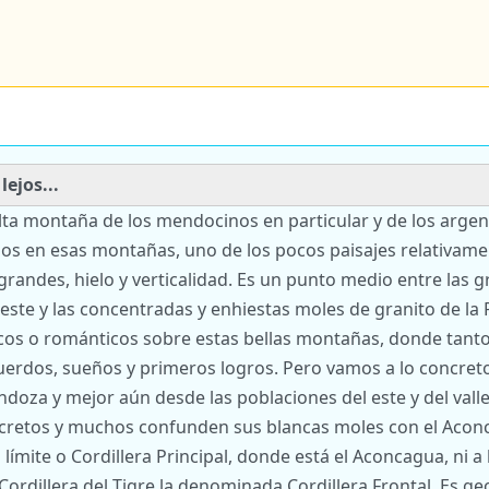
ejos...
 alta montaña de los mendocinos en particular y de los arge
s en esas montañas, uno de los pocos paisajes relativamen
andes, hielo y verticalidad. Es un punto medio entre las g
este y las concentradas y enhiestas moles de granito de la
icos o románticos sobre estas bellas montañas, donde tant
rdos, sueños y primeros logros. Pero vamos a lo concreto 
ndoza y mejor aún desde las poblaciones del este y del val
ecretos y muchos confunden sus blancas moles con el Aconc
l límite o Cordillera Principal, donde está el Aconcagua, ni a
Cordillera del Tigre la denominada Cordillera Frontal. Es g