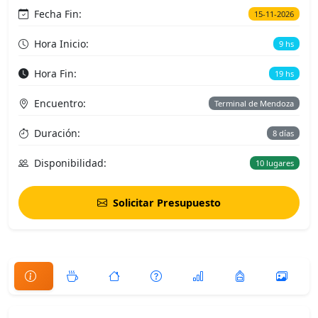
Fecha Fin:
15-11-2026
Hora Inicio:
9 hs
Hora Fin:
19 hs
Encuentro:
Terminal de Mendoza
Duración:
8 días
Disponibilidad:
10 lugares
Solicitar Presupuesto