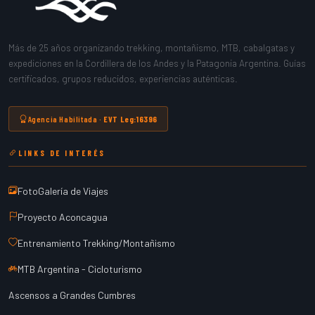
Más de 25 años organizando trekking, montañismo, MTB, cabalgatas y
expediciones en la Cordillera de los Andes y la Patagonia Argentina. Guías
certificados, grupos reducidos, experiencias auténticas.
Agencia Habilitada ·
EVT Leg:16396
LINKS DE INTERÉS
FotoGalería de Viajes
Proyecto Aconcagua
Entrenamiento Trekking/Montañismo
MTB Argentina - Cicloturismo
Ascensos a Grandes Cumbres