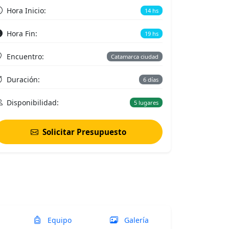
Hora Inicio:
14 hs
Hora Fin:
19 hs
Encuentro:
Catamarca ciudad
Duración:
6 días
Disponibilidad:
5 lugares
Solicitar Presupuesto
Equipo
Galería