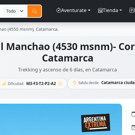
Aventurate
Tienda
chao (4550 msnm), Catamarca.
El Manchao (4530 msnm)- Co
Catamarca
Trekking y ascenso de 6 días, en Catamarca
Catamarca ciuda
Salida desde:
M3-F3-T2-P2-A2
Dificultad: