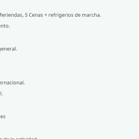
eriendas, 5 Cenas + refrigerios de marcha.
nto.
eneral.
ernacional.
l.
les