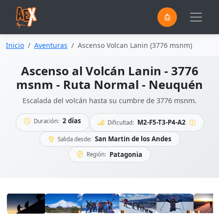
0
Saltar al contenido principal
Inicio
Aventuras
Ascenso Volcan Lanin (3776 msnm)
Ascenso al Volcán Lanin - 3776
msnm - Ruta Normal - Neuquén
Escalada del volcán hasta su cumbre de 3776 msnm.
2 días
Duración:
M2-F5-T3-P4-A2
Dificultad:
San Martin de los Andes
Salida desde:
Patagonia
Región: