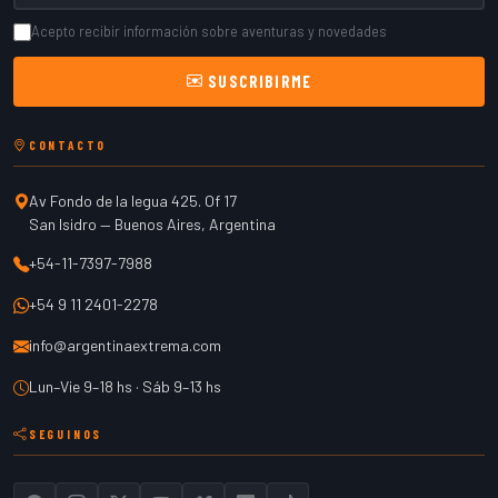
Acepto recibir información sobre aventuras y novedades
SUSCRIBIRME
CONTACTO
Av Fondo de la legua 425. Of 17
San Isidro
—
Buenos Aires
,
Argentina
+54-11-7397-7988
+54 9 11 2401-2278
info@argentinaextrema.com
Lun–Vie 9–18 hs · Sáb 9–13 hs
SEGUINOS